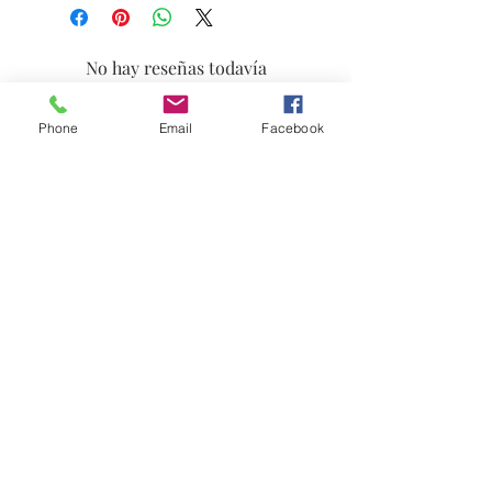
No hay reseñas todavía
Comparte tu opinión. Deja la primera
reseña.
Phone
Email
Facebook
Dejar una reseña
© 2021 por Stephanie's Scents LLC